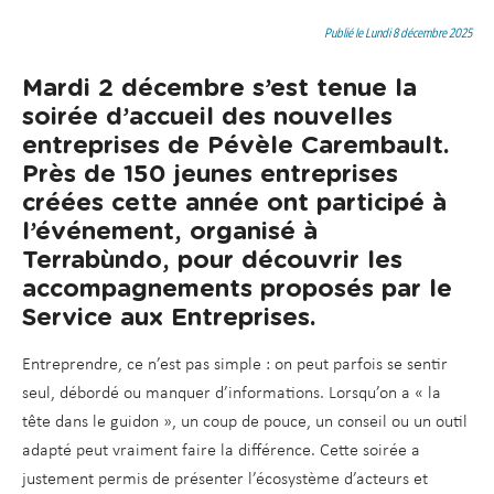
d
t
e
Publié le Lundi 8 décembre 2025
r
Mardi 2 décembre s’est tenue la
a
soirée d’accueil des nouvelles
u
entreprises de Pévèle Carembault.
c
Près de 150 jeunes entreprises
o
créées cette année ont participé à
n
l’événement, organisé à
t
Terrabùndo, pour découvrir les
e
accompagnements proposés par le
n
Service aux Entreprises.
u
Entreprendre, ce n’est pas simple : on peut parfois se sentir
seul, débordé ou manquer d’informations. Lorsqu’on a « la
tête dans le guidon », un coup de pouce, un conseil ou un outil
adapté peut vraiment faire la différence. Cette soirée a
justement permis de présenter l’écosystème d’acteurs et