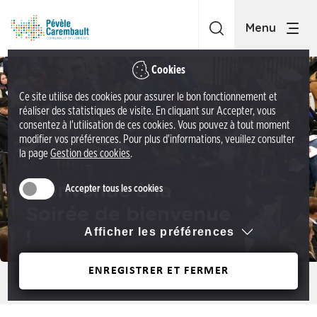
A
C
c
C
c
P
é
é
Cookies
d
v
Ce site utilise des cookies pour assurer le bon fonctionnement et
e
è
réaliser des statistiques de visite. En cliquant sur Accepter, vous
r
l
consentez à l'utilisation de ces cookies. Vous pouvez à tout moment
a
modifier vos préférences. Pour plus d'informations, veuillez consulter
e
la page
Gestion des cookies
.
u
C
m
a
Bienvenue à la
Accepter tous les cookies
e
r
n
Soirée de bienvenue
e
u
Afficher les préférences
!
m
A
b
c
ENREGISTRER ET FERMER
a
Précédent
c
u
é
l