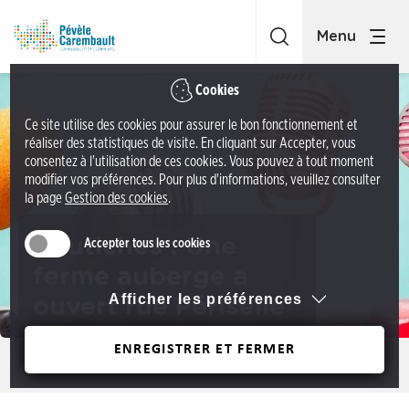
A
C
c
C
c
P
é
é
Cookies
d
v
Ce site utilise des cookies pour assurer le bon fonctionnement et
e
è
réaliser des statistiques de visite. En cliquant sur Accepter, vous
r
l
consentez à l'utilisation de ces cookies. Vous pouvez à tout moment
a
modifier vos préférences. Pour plus d'informations, veuillez consulter
e
la page
Gestion des cookies
.
u
C
m
a
Coutiches : Une
Accepter tous les cookies
e
r
n
ferme auberge a
e
u
Afficher les préférences
ouvert rue Périselle
m
A
b
c
ENREGISTRER ET FERMER
a
Précédent
c
u
é
l