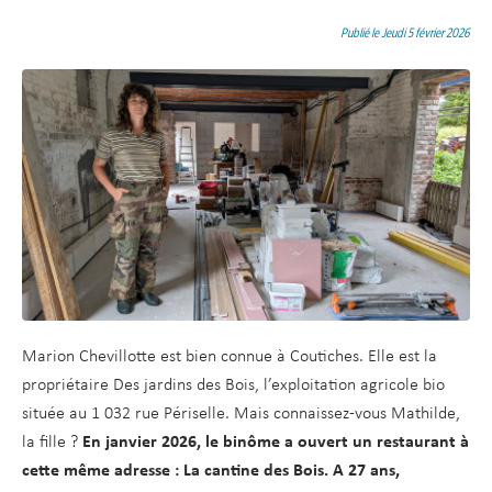
d
t
e
Publié le Jeudi 5 février 2026
r
a
u
c
o
n
t
e
n
u
Marion Chevillotte est bien connue à Coutiches. Elle est la
propriétaire Des jardins des Bois, l’exploitation agricole bio
située au 1 032 rue Périselle. Mais connaissez-vous Mathilde,
la fille ?
En janvier 2026, le binôme a ouvert un restaurant à
cette même adresse : La cantine des Bois. A 27 ans,