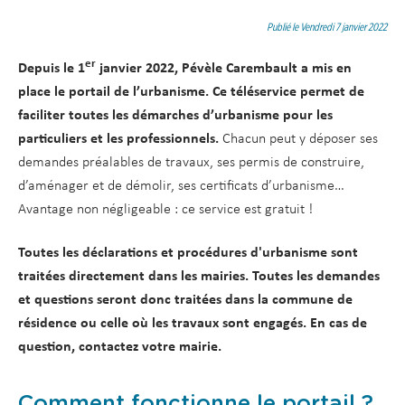
d
t
e
Publié le Vendredi 7 janvier 2022
r
er
Depuis le 1
janvier 2022, Pévèle Carembault a mis en
a
place le portail de l’urbanisme. Ce téléservice permet de
u
faciliter toutes les démarches d’urbanisme pour les
c
particuliers et les professionnels.
Chacun peut y déposer ses
o
demandes préalables de travaux, ses permis de construire,
n
d’aménager et de démolir, ses certificats d’urbanisme…
t
Avantage non négligeable : ce service est gratuit !
e
n
Toutes les déclarations et procédures d'urbanisme sont
u
traitées directement dans les mairies. Toutes les demandes
et questions seront donc traitées dans la commune de
résidence ou celle où les travaux sont engagés. En cas de
question, contactez votre mairie.
Comment fonctionne le portail ?