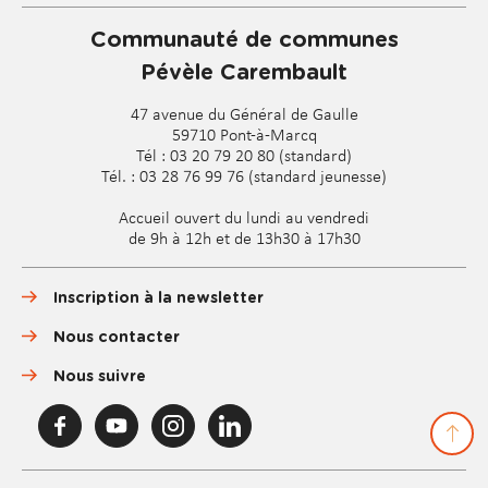
Communauté de communes
Pévèle Carembault
47 avenue du Général de Gaulle
59710 Pont-à-Marcq
Tél : 03 20 79 20 80 (standard)
Tél. : 03 28 76 99 76 (standard jeunesse)
Accueil ouvert du lundi au vendredi
de 9h à 12h et de 13h30 à 17h30
Inscription à la newsletter
Nous contacter
Nous suivre
F
Y
I
L
a
o
n
i
c
u
s
n
e
T
t
k