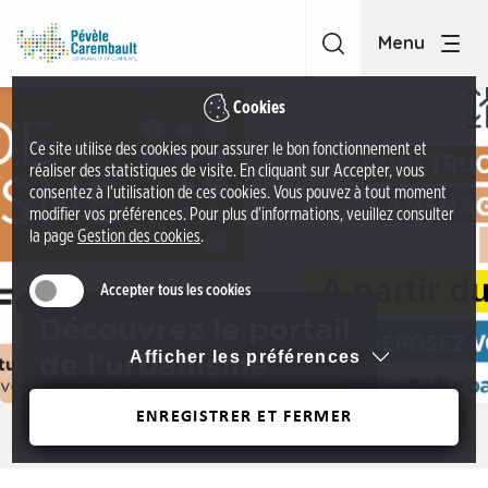
A
C
c
C
c
P
é
é
Cookies
d
v
Ce site utilise des cookies pour assurer le bon fonctionnement et
e
è
réaliser des statistiques de visite. En cliquant sur Accepter, vous
r
l
consentez à l'utilisation de ces cookies. Vous pouvez à tout moment
a
modifier vos préférences. Pour plus d'informations, veuillez consulter
e
la page
Gestion des cookies
.
u
C
m
a
Accepter tous les cookies
e
r
n
Découvrez le portail
e
u
Afficher les préférences
de l'urbanisme
m
A
b
c
ENREGISTRER ET FERMER
a
Précédent
c
u
é
l