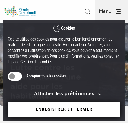
A
C
c
C
c
P
é
é
Cookies
d
v
Ce site utilise des cookies pour assurer le bon fonctionnement et
e
è
réaliser des statistiques de visite. En cliquant sur Accepter, vous
r
l
consentez à l'utilisation de ces cookies. Vous pouvez à tout moment
a
modifier vos préférences. Pour plus d'informations, veuillez consulter
e
la page
Gestion des cookies
.
u
C
Lutte contre les
m
a
inondations : une
Accepter tous les cookies
e
r
n
aide pour les
e
u
Afficher les préférences
habitants
m
A
b
c
ENREGISTRER ET FERMER
a
Précédent
c
u
é
l