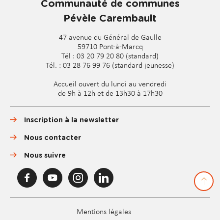
Communauté de communes
Pévèle Carembault
47 avenue du Général de Gaulle
59710 Pont-à-Marcq
Tél : 03 20 79 20 80 (standard)
Tél. : 03 28 76 99 76 (standard jeunesse)
Accueil ouvert du lundi au vendredi
de 9h à 12h et de 13h30 à 17h30
Inscription à la newsletter
Nous contacter
Nous suivre
F
Y
I
L
a
o
n
i
c
u
s
n
e
T
t
k
Pied
b
u
a
e
Mentions légales
o
b
g
d