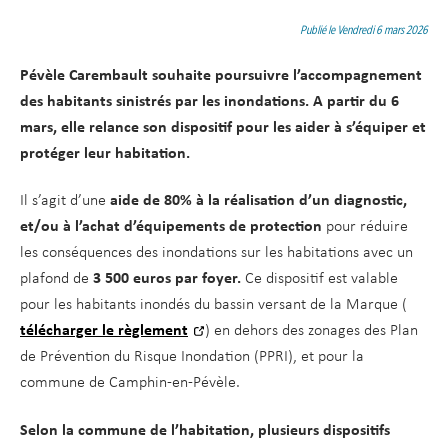
d
t
e
Publié le Vendredi 6 mars 2026
r
Pévèle Carembault souhaite poursuivre l’accompagnement
a
des habitants sinistrés par les inondations. A partir du 6
u
mars, elle relance son dispositif pour les aider à s’équiper et
c
protéger leur habitation.
o
n
Il s’agit d’une
aide de 80% à la réalisation d’un diagnostic,
t
et/ou à l’achat d’équipements de protection
pour réduire
e
les conséquences des inondations sur les habitations avec un
n
plafond de
3 500 euros par foyer.
Ce dispositif est valable
u
pour les habitants inondés du bassin versant de la Marque (
télécharger le règlement
) en dehors des zonages des Plan
de Prévention du Risque Inondation (PPRI), et pour la
commune de Camphin-en-Pévèle.
Selon la commune de l’habitation, plusieurs dispositifs