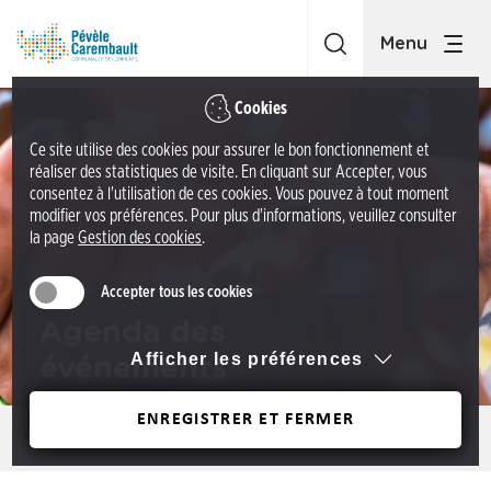
A
C
c
C
c
P
é
é
Cookies
d
v
Ce site utilise des cookies pour assurer le bon fonctionnement et
e
è
réaliser des statistiques de visite. En cliquant sur Accepter, vous
r
l
consentez à l'utilisation de ces cookies. Vous pouvez à tout moment
a
modifier vos préférences. Pour plus d'informations, veuillez consulter
e
la page
Gestion des cookies
.
u
C
m
a
Accepter tous les cookies
e
r
n
Agenda des
e
u
Afficher les préférences
événements
m
A
b
c
ENREGISTRER ET FERMER
a
Précédent
c
u
é
l