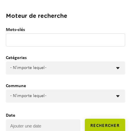
d
t
e
Moteur de recherche
Vue
r
attachée
a
Mots-clés
u
c
o
n
Catégories
t
- N'importe lequel -
e
n
u
Commune
- N'importe lequel -
Date
RECHERCHER