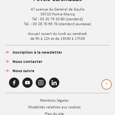
47 avenue du Général de Gaulle
59710 Pont-à-Marcq
Tél : 03 20 79 20 80 (standard)
Tél. : 03 28 76 99 76 (standard jeunesse)
Accueil ouvert du lundi au vendredi
de 9h à 12h et de 13h30 à 17h30
Inscription à la newsletter
Nous contacter
Nous suivre
F
Y
I
L
a
o
n
i
c
u
s
n
e
T
t
k
Pied
b
u
a
e
Mentions légales
o
b
g
d
de
Modalités relatives aux cookies
o
e
r
i
page
k
d
a
Plan du site
n