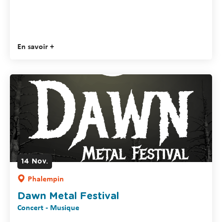
En savoir +
14
Nov.
Phalempin
Dawn Metal Festival
Concert - Musique