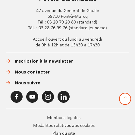
47 avenue du Général de Gaulle
59710 Pont-à-Marcq
Tél : 03 20 79 20 80 (standard)
Tél. : 03 28 76 99 76 (standard jeunesse)
Accueil ouvert du lundi au vendredi
de 9h à 12h et de 13h30 à 17h30
Inscription à la newsletter
Nous contacter
Nous suivre
F
Y
I
L
a
o
n
i
c
u
s
n
e
T
t
k
Pied
b
u
a
e
Mentions légales
o
b
g
d
de
Modalités relatives aux cookies
o
e
r
i
page
k
d
a
Plan du site
n