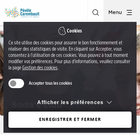
A
C
c
C
c
P
é
é
Cookies
d
v
Ce site utilise des cookies pour assurer le bon fonctionnement et
e
è
réaliser des statistiques de visite. En cliquant sur Accepter, vous
r
l
consentez à l'utilisation de ces cookies. Vous pouvez à tout moment
a
modifier vos préférences. Pour plus d'informations, veuillez consulter
e
la page
Gestion des cookies
.
u
C
m
a
Accepter tous les cookies
e
r
n
e
u
Afficher les préférences
Soda's club
m
A
b
c
ENREGISTRER ET FERMER
a
Précédent
c
u
é
l