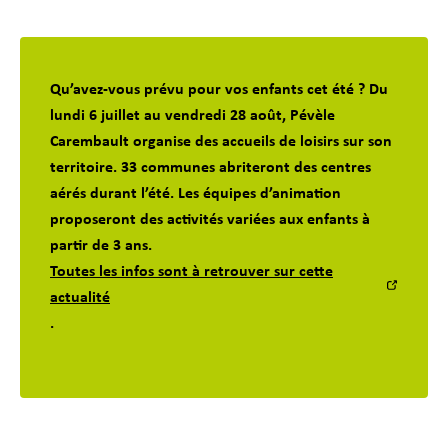
d
t
e
r
a
Qu’avez-vous prévu pour vos enfants cet été ? Du
u
lundi 6 juillet au vendredi 28 août, Pévèle
c
Carembault organise des accueils de loisirs sur son
o
territoire. 33 communes abriteront des centres
n
aérés durant l’été. Les équipes d’animation
t
proposeront des activités variées aux enfants à
e
partir de 3 ans.
n
Toutes les infos sont à retrouver sur cette
u
actualité
.