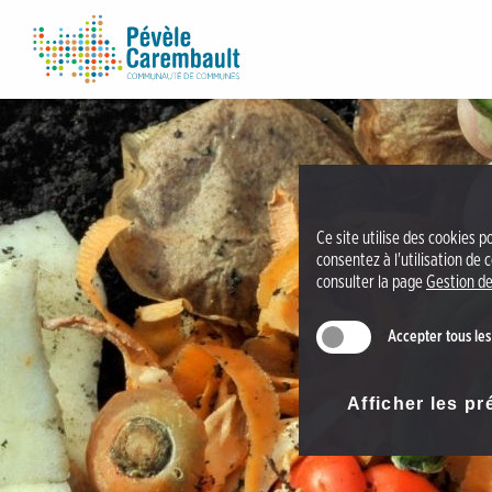
A
C
c
C
c
P
é
é
d
v
e
è
r
l
a
e
Ce site utilise des cookies p
u
C
consentez à l'utilisation de
m
consulter la page
Gestion de
a
e
r
n
Accepter tous les
e
u
m
A
b
Afficher les p
c
a
c
u
é
l