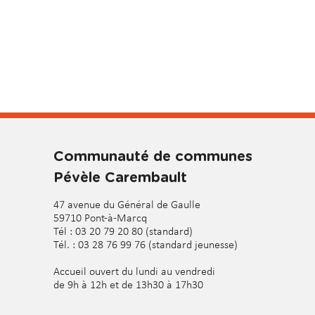
e
C
a
r
e
m
b
a
u
Communauté de communes
l
Pévèle Carembault
t
47 avenue du Général de Gaulle
59710 Pont-à-Marcq
Tél : 03 20 79 20 80 (standard)
Tél. : 03 28 76 99 76 (standard jeunesse)
Accueil ouvert du lundi au vendredi
de 9h à 12h et de 13h30 à 17h30