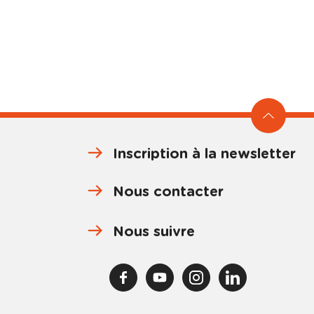
Inscription à la newsletter
Nous contacter
Nous suivre
F
Y
I
L
a
o
n
i
c
u
s
n
e
T
t
k