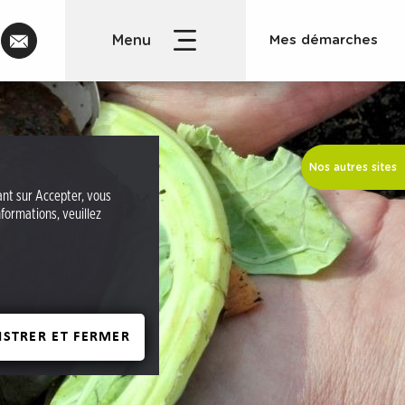
C
Mes démarches
o
n
t
a
c
Nos autres sites
t
uant sur Accepter, vous
formations, veuillez
ISTRER ET FERMER