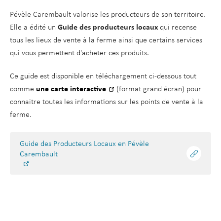
P
é
ff
P
d
a
é
v
i
é
Pévèle Carembault valorise les producteurs de son territoire.
e
u
v
è
c
v
Elle a édité un
Guide des producteurs locaux
qui recense
r
l
è
l
e
è
tous les lieux de vente à la ferme ainsi que certains services
a
t
l
e
d
l
qui vous permettent d'acheter ces produits.
u
e
C
e
e
c
Ce guide est disponible en téléchargement ci-dessous tout
C
a
t
C
o
comme
une carte interactive
(format grand écran) pour
a
r
o
a
n
connaitre toutes les informations sur les points de vente à la
r
e
u
r
t
ferme.
e
m
r
e
e
m
b
i
m
n
b
a
s
b
Guide des Producteurs Locaux en Pévèle
u
Carembault
a
u
m
a
u
l
e
u
l
t
P
l
t
é
t
v
è