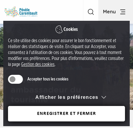
A
C
c
C
c
P
é
é
Cookies
d
v
Ce site utilise des cookies pour assurer le bon fonctionnement et
e
è
réaliser des statistiques de visite. En cliquant sur Accepter, vous
r
l
consentez à l'utilisation de ces cookies. Vous pouvez à tout moment
a
modifier vos préférences. Pour plus d'informations, veuillez consulter
e
la page
Gestion des cookies
.
u
C
m
a
Devenir
Accepter tous les cookies
e
r
n
ambassadeur du
e
u
Afficher les préférences
tourisme
m
A
b
c
ENREGISTRER ET FERMER
a
Précédent
c
u
é
l