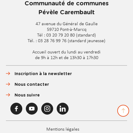
Communauté de communes
Pévèle Carembault
47 avenue du Général de Gaulle
59710 Pont-à-Marcq
Tél : 03 20 79 20 80 (standard)
Tél. : 03 28 76 99 76 (standard jeunesse)
Accueil ouvert du lundi au vendredi
de 9h à 12h et de 13h30 à 17h30
Inscription à la newsletter
Nous contacter
Nous suivre
F
Y
I
L
a
o
n
i
c
u
s
n
e
T
t
k
Pied
b
u
a
e
Mentions légales