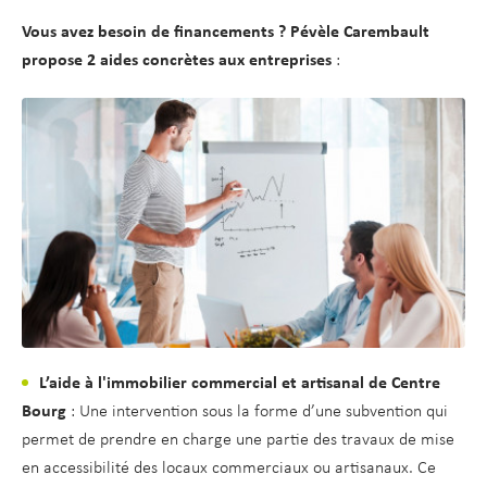
d
t
Vous avez besoin de financements ? Pévèle Carembault
e
propose 2 aides concrètes aux entreprises
:
r
a
u
c
o
n
t
e
n
u
L’aide à l'immobilier commercial et artisanal de Centre
Bourg
: Une intervention sous la forme d’une subvention qui
permet de prendre en charge une partie des travaux de mise
en accessibilité des locaux commerciaux ou artisanaux. Ce