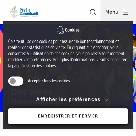
A
C
c
C
c
P
é
é
Cookies
d
v
Ce site utilise des cookies pour assurer le bon fonctionnement et
e
è
réaliser des statistiques de visite. En cliquant sur Accepter, vous
r
l
consentez à l'utilisation de ces cookies. Vous pouvez à tout moment
a
modifier vos préférences. Pour plus d'informations, veuillez consulter
e
la page
Gestion des cookies
.
u
C
m
a
Accepter tous les cookies
e
r
n
Des aides
e
u
Afficher les préférences
financières
m
A
b
c
ENREGISTRER ET FERMER
a
Précédent
c
u
é
l