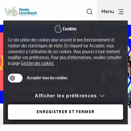
A
C
c
C
c
P
é
é
Cookies
d
v
Ce site utilise des cookies pour assurer le bon fonctionnement et
e
è
réaliser des statistiques de visite. En cliquant sur Accepter, vous
r
l
consentez à l'utilisation de ces cookies. Vous pouvez à tout moment
a
modifier vos préférences. Pour plus d'informations, veuillez consulter
Moncheaux : Pévèle
e
la page
Gestion des cookies
.
u
C
Carembault
m
a
accompagne
Accepter tous les cookies
e
r
n
l’installation du
e
u
Afficher les préférences
boulanger
m
A
b
c
ENREGISTRER ET FERMER
a
Précédent
c
u
é
l