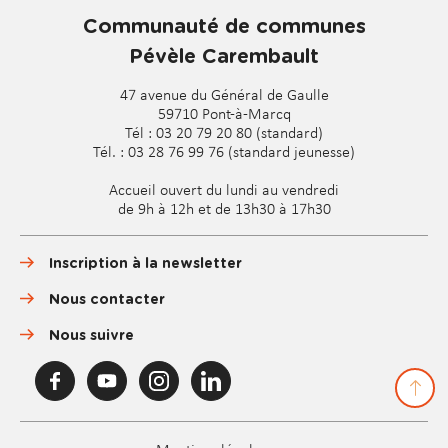
Communauté de communes
Pévèle Carembault
47 avenue du Général de Gaulle
59710 Pont-à-Marcq
Tél : 03 20 79 20 80 (standard)
Tél. : 03 28 76 99 76 (standard jeunesse)
Accueil ouvert du lundi au vendredi
de 9h à 12h et de 13h30 à 17h30
Inscription à la newsletter
Nous contacter
Nous suivre
F
Y
I
L
a
o
n
i
c
u
s
n
e
T
t
k
b
u
a
e