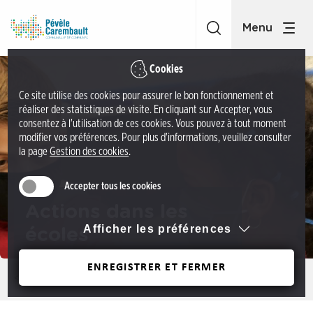
A
C
c
C
c
P
é
é
Cookies
d
v
Ce site utilise des cookies pour assurer le bon fonctionnement et
e
è
réaliser des statistiques de visite. En cliquant sur Accepter, vous
r
l
consentez à l'utilisation de ces cookies. Vous pouvez à tout moment
a
modifier vos préférences. Pour plus d'informations, veuillez consulter
e
la page
Gestion des cookies
.
u
C
m
a
Accepter tous les cookies
e
r
n
Actions dans les
e
u
Afficher les préférences
écoles
m
A
b
c
ENREGISTRER ET FERMER
a
Précédent
c
u
é
l