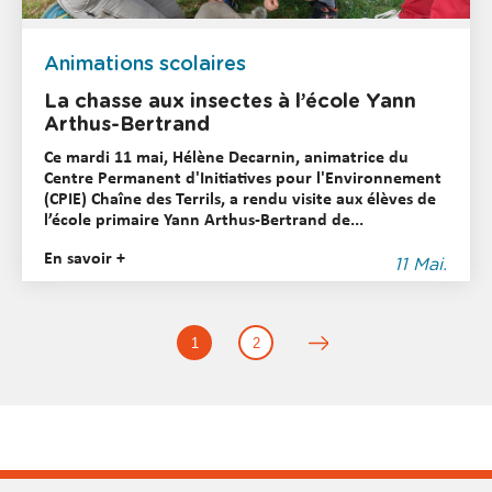
Animations scolaires
La chasse aux insectes à l’école Yann
Arthus-Bertrand
Ce mardi 11 mai, Hélène Decarnin, animatrice du
Centre Permanent d'Initiatives pour l'Environnement
(CPIE) Chaîne des Terrils, a rendu visite aux élèves de
l’école primaire Yann Arthus-Bertrand de...
En savoir +
11 Mai.
1
2
R
é
s
u
l
t
a