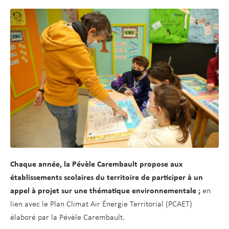
d
t
e
r
a
u
c
o
n
t
e
n
u
Chaque année, la Pévèle Carembault propose aux
établissements scolaires du territoire de participer à un
appel à projet sur une thématique environnementale ;
en
lien avec le Plan Climat Air Énergie Territorial (PCAET)
élaboré par la Pévèle Carembault.