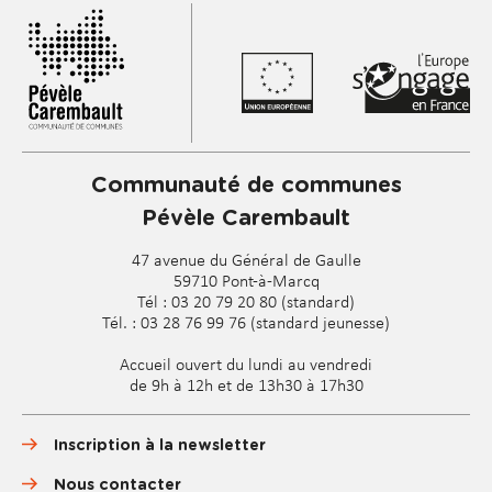
t
s
s
u
i
v
a
n
Communauté de communes
t
s
Pévèle Carembault
47 avenue du Général de Gaulle
59710 Pont-à-Marcq
Tél : 03 20 79 20 80 (standard)
Tél. : 03 28 76 99 76 (standard jeunesse)
Accueil ouvert du lundi au vendredi
de 9h à 12h et de 13h30 à 17h30
Inscription à la newsletter
Nous contacter