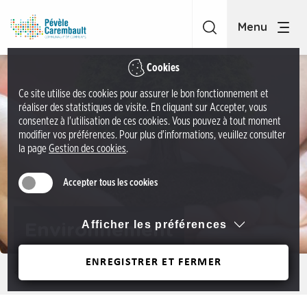
A
C
c
C
c
P
é
é
Cookies
d
v
Ce site utilise des cookies pour assurer le bon fonctionnement et
e
è
réaliser des statistiques de visite. En cliquant sur Accepter, vous
r
l
consentez à l'utilisation de ces cookies. Vous pouvez à tout moment
a
modifier vos préférences. Pour plus d'informations, veuillez consulter
e
la page
Gestion des cookies
.
u
C
m
a
Accepter tous les cookies
e
r
n
e
u
Afficher les préférences
Environnement
m
A
b
c
ENREGISTRER ET FERMER
a
Précédent
c
u
é
l