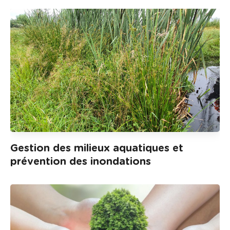
d
t
e
r
a
u
c
o
n
t
e
n
Gestion des milieux aquatiques et
u
prévention des inondations