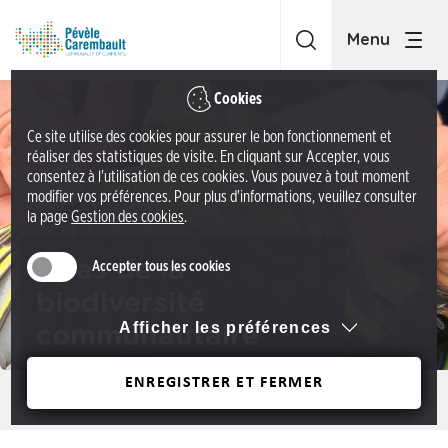
A
C
c
C
c
P
é
é
Cookies
d
v
Ce site utilise des cookies pour assurer le bon fonctionnement et
e
è
réaliser des statistiques de visite. En cliquant sur Accepter, vous
r
l
consentez à l'utilisation de ces cookies. Vous pouvez à tout moment
a
modifier vos préférences. Pour plus d'informations, veuillez consulter
e
la page
Gestion des cookies
.
u
C
m
a
Atlas de la
Accepter tous les cookies
e
r
n
biodiversité
e
u
Afficher les préférences
communautaire
m
A
b
c
ENREGISTRER ET FERMER
a
Précédent
c
u
é
l