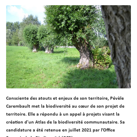
d
t
e
r
a
u
c
o
n
t
e
n
u
Consciente des atouts et enjeux de son territoire, Pévèle
Carembault met la biodiversité au cœur de son projet de
territoire. Elle a répondu à un appel à projets visant la
création d'un Atlas de la biodiversité communautaire. Sa
candidature a été retenue en juillet 2021 par l’Office