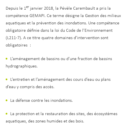
d
t
er
Depuis le 1
janvier 2018, la Pévèle Carembault a pris la
e
compétence GEMAPI. Ce terme désigne la Gestion des milieux
r
aquatiques et la prévention des inondations. Une compétence
a
obligatoire définie dans la loi du Code de l’Environnement
u
(L211-7). A ce titre quatre domaines d’intervention sont
c
obligatoires :
o
n
L’aménagement de bassins ou d’une fraction de bassins
t
hydrographiques.
e
n
L’entretien et l’aménagement des cours d’eau ou plans
u
d’eau y compris des accès.
La défense contre les inondations.
La protection et la restauration des sites, des écosystèmes
aquatiques, des zones humides et des bois.