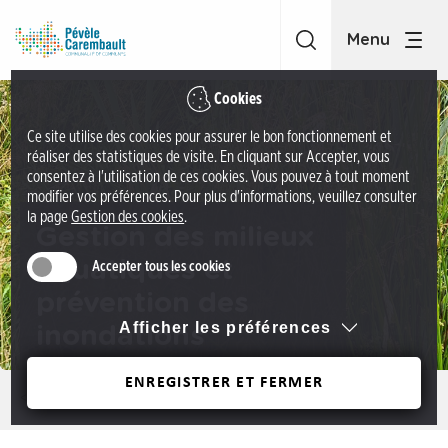
A
C
c
C
c
P
é
é
Cookies
d
v
Ce site utilise des cookies pour assurer le bon fonctionnement et
e
è
réaliser des statistiques de visite. En cliquant sur Accepter, vous
r
l
consentez à l'utilisation de ces cookies. Vous pouvez à tout moment
a
modifier vos préférences. Pour plus d'informations, veuillez consulter
e
la page
Gestion des cookies
.
u
C
Gestion des milieux
m
a
aquatiques et
Accepter tous les cookies
e
r
n
prévention des
e
u
Afficher les préférences
inondations
m
A
b
c
ENREGISTRER ET FERMER
a
Précédent
c
u
é
l