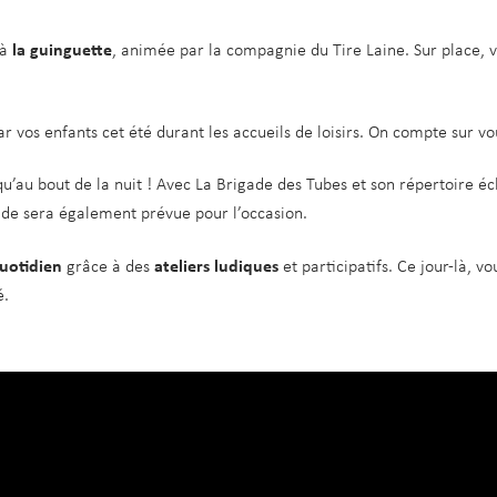
 à
la guinguette
, animée par la compagnie du Tire Laine. Sur place, 
r vos enfants cet été durant les accueils de loisirs. On compte sur vo
u’au bout de la nuit ! Avec La Brigade des Tubes et son répertoire écl
ide sera également prévue pour l’occasion.
uotidien
grâce à des
ateliers
ludiques
et participatifs. Ce jour-là, v
é.