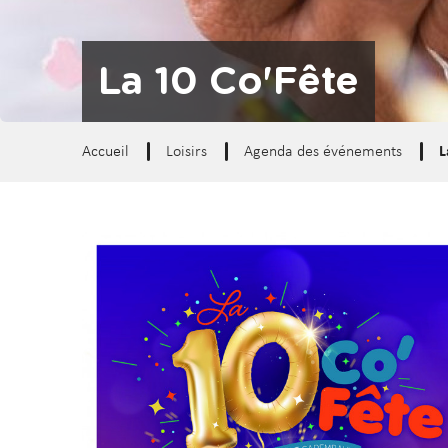
d
t
e
r
La 10 Co'Fête
a
u
c
Accueil
Loisirs
Agenda des événements
L
o
n
t
e
n
u