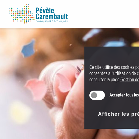
A
C
c
C
c
P
é
é
d
v
e
è
r
l
a
e
Ce site utilise des cookies p
u
C
consentez à l'utilisation de
m
consulter la page
Gestion de
a
e
r
n
Accepter tous les
e
u
m
A
b
Afficher les p
c
a
c
u
é
l