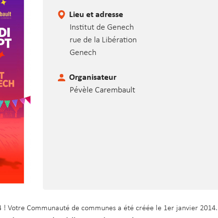
e
C
Lieu et adresse
a
Institut de Genech
r
rue de la Libération
e
Genech
m
b
Organisateur
a
Pévèle Carembault
u
l
t
24 ! Votre Communauté de communes a été créée le 1er janvier 2014