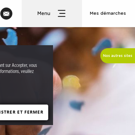
C
Mes démarches
o
n
t
a
c
Nos autres sites
t
uant sur Accepter, vous
formations, veuillez
ISTRER ET FERMER