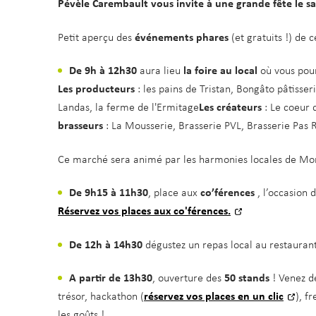
Pévèle Carembault vous invite à une grande fête le sa
Petit aperçu des
événements phares
(et gratuits !) de 
De 9h à 12h30
aura lieu
la foire au local
où vous pour
Les producteurs
: les pains de Tristan, Bongâto pâtisser
Landas, la ferme de l'Ermitage
Les créateurs
: Le coeur d
brasseurs
: La Mousserie, Brasserie PVL, Brasserie Pas 
Ce marché sera animé par les harmonies locales de Mo
De 9h15 à 11h30
, place aux
co’férences
, l’occasion 
Réservez vos places aux co'férences.
De 12h à 14h30
dégustez un repas local au restaurant 
A partir de 13h30
, ouverture des
50
stands
! Venez d
trésor, hackathon (
réservez vos places en un clic
), f
les goûts !