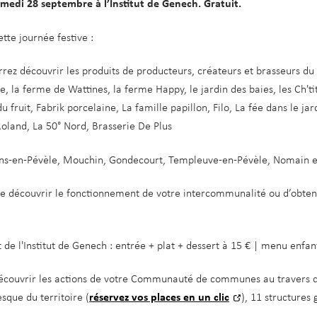
medi 28 septembre à l’Institut de Genech. Gratuit.
cette journée festive :
rez découvrir les produits de producteurs, créateurs et brasseurs du t
ie, la ferme de Wattines, la ferme Happy, le jardin des baies, les Ch't
u fruit, Fabrik porcelaine, La famille papillon, Filo, La fée dans le jar
Roland, La 50° Nord, Brasserie De Plus
ns-en-Pévèle, Mouchin, Gondecourt, Templeuve-en-Pévèle, Nomain et
de découvrir le fonctionnement de votre intercommunalité ou d’obteni
de l'Institut de Genech : entrée + plat + dessert à 15 € | menu enfan
écouvrir les actions de votre Communauté de communes au travers d
resque du territoire (
réservez vos places en un clic
), 11 structures 