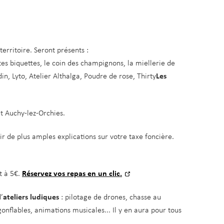
erritoire.
Seront présents :
ites biquettes, le coin des champignons, la miellerie de
din, Lyto, Atelier Althalga, Poudre de rose, Thirty
Les
 Auchy-lez-Orchies.
r de plus amples explications sur votre taxe foncière.
t à 5€.
Réservez vos repas en un clic.
’
ateliers ludiques
: pilotage de drones, chasse au
gonflables, animations musicales... Il y en aura pour tous