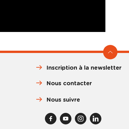
Inscription à la newsletter
Nous contacter
Nous suivre
F
Y
I
L
a
o
n
i
c
u
s
n